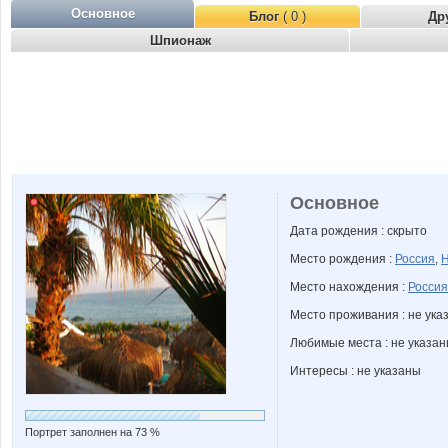
Основное
Блог
( 0 )
Др
Шпионаж
Основное
Дата рождения : скрыто
Место рождения :
Россия
,
Н
Место нахождения :
Россия
Место проживания : не ука
Любимые места : не указа
Интересы : не указаны
Портрет заполнен на 73 %