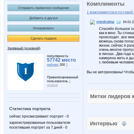
Комплименты
Отправить приватное сообщение
1 комплиментов в гостевой 
Добавить в друзья
vnedrujina
04.01.2
Игнорировать
Спасибо большое за 
как в кино..Ты стои
происходит...все жи
Сделать подарок
можешь снова попаст
жизни..сейчас я раз
Халявный (основной)
очень многое пропус
в линзах...Два года
популярность:
намерена жить и ды
57742 место
с любимым человеком
рейтинг
200
?
Вы не авторизованы! Чтоб
Привилегированный
пользователь
1
уровня
Метки лидеров
Статистика портрета:
сейчас просматривают портрет - 0
зарегистрированные пользователи
Интервью
посетившие портрет за 7 дней - 0