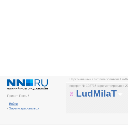
Персональный сайт пользователя
LudM
портрет № 102715 зарегистрирован в 2
LudMilaT
Привет, Гость !
-
Войти
-
Зарегистрироваться